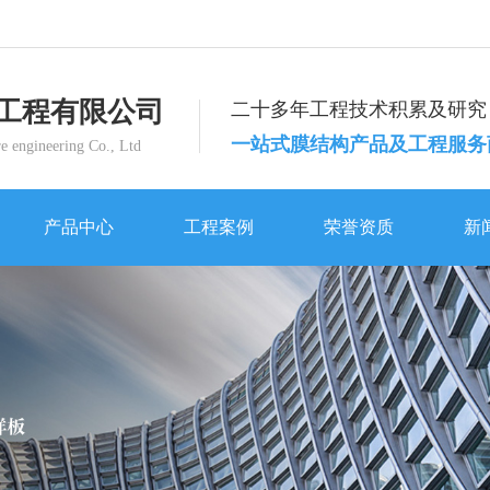
工程有限公司
二十多年工程技术积累及研究
一站式膜结构产品及工程服务
e engineering Co., Ltd
产品中心
工程案例
荣誉资质
新
产品中心
工程案例
荣誉资质
新
体育设施
体育设施
西安曲江一小体育场看台膜结构工程
体育设施
公司动态
西安交通大学曲江小区田径场膜结构工程
西安曲江一小体育场看台膜结构工程
公
景观设施
交通设施
景观设施
行业新闻
留坝县公共体育场建设项目膜结构看台工程
宝鸡凤县一江两岸主席台膜结构工程
荣
工业设施
灞河河滨生态公园1期
景观设施
工业设施
灞河河滨生态公园1期
常见问题
周至实验小学主席台膜结构工程
白鹿原影视城蝶幻境项目蝴蝶膜结构工程
企
车棚
商业设施
车棚
时事聚焦
优益优高考补习学校主席台膜结构工程
锦园新世纪膜结构工程
南开学校车棚膜结构工程