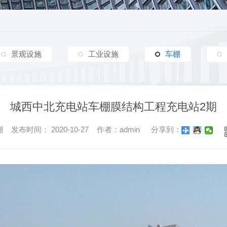
交通设施
车棚篷房
交通设施
其他
新疆政法学院车棚膜结构工程
铜川供电局地下车库入口膜结构工程
商业设施
杨凌车棚膜结构工程
商业设施
嘉峪关酒钢大剧院膜结构工程
杨凌车
安康金泰山河砚车棚膜结构工程
富平县高产山羊数字化建设项目参观走廊膜结构工程
景观设施
工业设施
车棚
车棚
渭南园益车棚膜结构工程
交大创新港屋顶膜结构工程
合阳天幕府小区车棚膜结构工程
延安炼油厂工业及生活废气物填埋场污水加盖顶棚膜结构工程
城西中北充电站车棚膜结构工程充电站2期
咸阳黄河轮胎橡胶有限公司车棚膜结构工程
发布时间： 2020-10-27 作者：admin
分享到：
青云酒店停车场 VIP停车位双排车棚膜结构工程
蒲城润亿新材料车棚膜结构工程
西部金属材料股份有限公司膜结构车棚