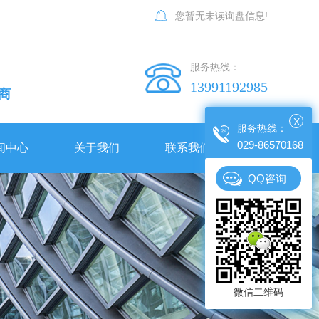
您暂无未读询盘信息!
服务热线：
13991192985
商
闻中心
关于我们
联系我们
X
服务热线：
029-86570168
闻中心
关于我们
联系我们
QQ咨询
司简介
公司人事招聘
公司动态
西安交通大学曲江小区田径场膜结构工程
公司简介
公司人事招聘
誉资质
行业新闻
留坝县公共体育场建设项目膜结构看台工程
宝鸡凤县一江两岸主席台膜结构工程
陕西膜结构车棚常用的材料有哪些？玉龙景观膜结构公司小编为大家分享一下！
相比传统构造陕西膜结构的优点主要表现在哪儿？有哪些可以学习的知识！
荣誉资质
陕西膜结构车棚常用的材料有哪些？玉龙景观膜结构公司小编为大家分享一下！
相比传统构造陕西膜结构的优点主要表现在哪儿？有哪些可以学习的知识！
业相册
常见问题
周至实验小学主席台膜结构工程
白鹿原影视城蝶幻境项目蝴蝶膜结构工程
冬季膜结构车棚使用注意事项有哪些了？感兴趣的小伙伴赶快收藏吧！
企业相册
冬季膜结构车棚使用注意事项有哪些了？感兴趣的小伙伴赶快收藏吧！
时事聚焦
优益优高考补习学校主席台膜结构工程
锦园新世纪膜结构工程
南开学校车棚膜结构工程
微信二维码