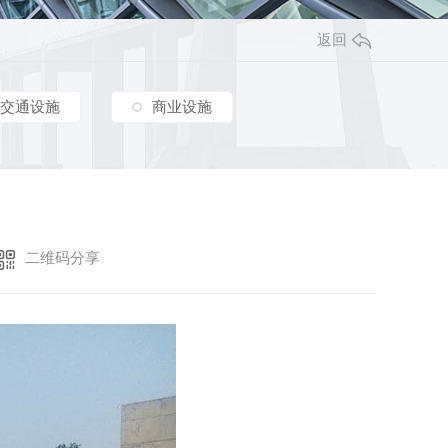
其他
新疆政法学院车棚膜结构工程
铜川供电局地下车库入口膜结构工程
返回
棚膜结构工程
嘉峪关酒钢大剧院膜结构工程
安康金泰山河砚车棚膜结构工程
富平县高产山羊数字化建设项目参观走廊膜结构工程
交通设施
商业设施
渭南园益车棚膜结构工程
交大创新港屋顶膜结构工程
合阳天幕府小区车棚膜结构工程
延安炼油厂工业及生活废气物填埋场污水加盖顶棚膜结构工程
咸阳黄河轮胎橡胶有限公司车棚膜结构工程
二维码分享
青云酒店停车场 VIP停车位双排车棚膜结构工程
蒲城润亿新材料车棚膜结构工程
西部金属材料股份有限公司膜结构车棚