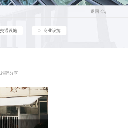
其他
新疆政法学院车棚膜结构工程
铜川供电局地下车库入口膜结构工程
返回
棚膜结构工程
嘉峪关酒钢大剧院膜结构工程
安康金泰山河砚车棚膜结构工程
富平县高产山羊数字化建设项目参观走廊膜结构工程
交通设施
商业设施
渭南园益车棚膜结构工程
交大创新港屋顶膜结构工程
合阳天幕府小区车棚膜结构工程
延安炼油厂工业及生活废气物填埋场污水加盖顶棚膜结构工程
咸阳黄河轮胎橡胶有限公司车棚膜结构工程
二维码分享
青云酒店停车场 VIP停车位双排车棚膜结构工程
蒲城润亿新材料车棚膜结构工程
西部金属材料股份有限公司膜结构车棚