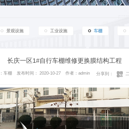
交通设施
车棚篷房
交通设施
其他
新疆政法学院车棚膜结构工程
铜川供电局地下车库入口膜结构工程
商业设施
杨凌车棚膜结构工程
商业设施
嘉峪关酒钢大剧院膜结构工程
杨凌车
安康金泰山河砚车棚膜结构工程
富平县高产山羊数字化建设项目参观走廊膜结构工程
景观设施
工业设施
车棚
车棚
渭南园益车棚膜结构工程
交大创新港屋顶膜结构工程
合阳天幕府小区车棚膜结构工程
延安炼油厂工业及生活废气物填埋场污水加盖顶棚膜结构工程
长庆一区1#自行车棚维修更换膜结构工程
咸阳黄河轮胎橡胶有限公司车棚膜结构工程
车棚 发布时间： 2020-10-27 作者：admin
分享到：
青云酒店停车场 VIP停车位双排车棚膜结构工程
蒲城润亿新材料车棚膜结构工程
西部金属材料股份有限公司膜结构车棚