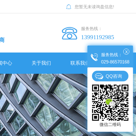
您暂无未读询盘信息!
服务热线：
13991192985
商
闻中心
关于我们
联系我们
X
服务热线：
029-86570168
闻中心
关于我们
联系我们
QQ咨询
司简介
公司人事招聘
公司动态
西安交通大学曲江小区田径场膜结构工程
公司简介
公司人事招聘
誉资质
行业新闻
留坝县公共体育场建设项目膜结构看台工程
宝鸡凤县一江两岸主席台膜结构工程
陕西膜结构车棚常用的材料有哪些？玉龙景观膜结构公司小编为大家分享一下！
相比传统构造陕西膜结构的优点主要表现在哪儿？有哪些可以学习的知识！
荣誉资质
陕西膜结构车棚常用的材料有哪些？玉龙景观膜结构公司小编为大家分享一下！
相比传统构造陕西膜结构的优点主要表现在哪儿？有哪些可以学习的知识！
业相册
常见问题
周至实验小学主席台膜结构工程
白鹿原影视城蝶幻境项目蝴蝶膜结构工程
冬季膜结构车棚使用注意事项有哪些了？感兴趣的小伙伴赶快收藏吧！
企业相册
冬季膜结构车棚使用注意事项有哪些了？感兴趣的小伙伴赶快收藏吧！
时事聚焦
优益优高考补习学校主席台膜结构工程
锦园新世纪膜结构工程
南开学校车棚膜结构工程
微信二维码