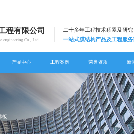
工程有限公司
二十多年工程技术积累及研究
一站式膜结构产品及工程服务
e engineering Co., Ltd
产品中心
工程案例
荣誉资质
新
产品中心
工程案例
荣誉资质
新
体育设施
体育设施
西安曲江一小体育场看台膜结构工程
体育设施
公司动态
西安交通大学曲江小区田径场膜结构工程
西安曲江一小体育场看台膜结构工程
公
景观设施
交通设施
景观设施
行业新闻
留坝县公共体育场建设项目膜结构看台工程
宝鸡凤县一江两岸主席台膜结构工程
荣
工业设施
灞河河滨生态公园1期
景观设施
工业设施
灞河河滨生态公园1期
常见问题
周至实验小学主席台膜结构工程
白鹿原影视城蝶幻境项目蝴蝶膜结构工程
企
车棚
商业设施
车棚
时事聚焦
优益优高考补习学校主席台膜结构工程
锦园新世纪膜结构工程
南开学校车棚膜结构工程