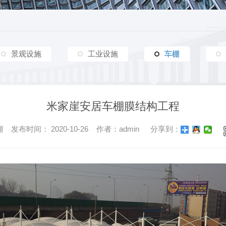
交通设施
车棚篷房
交通设施
其他
新疆政法学院车棚膜结构工程
铜川供电局地下车库入口膜结构工程
商业设施
杨凌车棚膜结构工程
商业设施
嘉峪关酒钢大剧院膜结构工程
杨凌车
安康金泰山河砚车棚膜结构工程
富平县高产山羊数字化建设项目参观走廊膜结构工程
景观设施
工业设施
车棚
车棚
渭南园益车棚膜结构工程
交大创新港屋顶膜结构工程
合阳天幕府小区车棚膜结构工程
延安炼油厂工业及生活废气物填埋场污水加盖顶棚膜结构工程
米家崖安居车棚膜结构工程
咸阳黄河轮胎橡胶有限公司车棚膜结构工程
发布时间： 2020-10-26 作者：admin
分享到：
青云酒店停车场 VIP停车位双排车棚膜结构工程
蒲城润亿新材料车棚膜结构工程
西部金属材料股份有限公司膜结构车棚