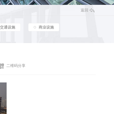
其他
新疆政法学院车棚膜结构工程
铜川供电局地下车库入口膜结构工程
返回
棚膜结构工程
嘉峪关酒钢大剧院膜结构工程
安康金泰山河砚车棚膜结构工程
富平县高产山羊数字化建设项目参观走廊膜结构工程
交通设施
商业设施
渭南园益车棚膜结构工程
交大创新港屋顶膜结构工程
合阳天幕府小区车棚膜结构工程
延安炼油厂工业及生活废气物填埋场污水加盖顶棚膜结构工程
咸阳黄河轮胎橡胶有限公司车棚膜结构工程
二维码分享
青云酒店停车场 VIP停车位双排车棚膜结构工程
蒲城润亿新材料车棚膜结构工程
西部金属材料股份有限公司膜结构车棚