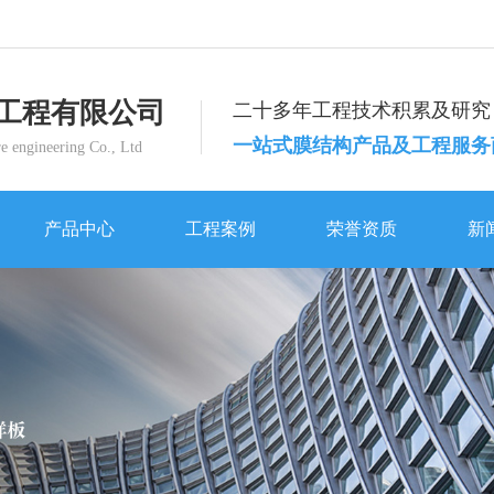
工程有限公司
二十多年工程技术积累及研究
一站式膜结构产品及工程服务
e engineering Co., Ltd
产品中心
工程案例
荣誉资质
新
产品中心
工程案例
荣誉资质
新
体育设施
体育设施
西安曲江一小体育场看台膜结构工程
体育设施
公司动态
西安交通大学曲江小区田径场膜结构工程
西安曲江一小体育场看台膜结构工程
公
景观设施
交通设施
景观设施
行业新闻
留坝县公共体育场建设项目膜结构看台工程
宝鸡凤县一江两岸主席台膜结构工程
荣
工业设施
灞河河滨生态公园1期
景观设施
工业设施
灞河河滨生态公园1期
常见问题
周至实验小学主席台膜结构工程
白鹿原影视城蝶幻境项目蝴蝶膜结构工程
企
车棚
商业设施
车棚
时事聚焦
优益优高考补习学校主席台膜结构工程
锦园新世纪膜结构工程
南开学校车棚膜结构工程