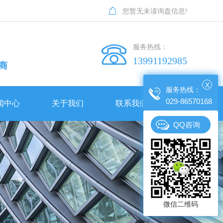
您暂无未读询盘信息!
服务热线：
13991192985
商
闻中心
关于我们
联系我们
X
服务热线：
029-86570168
闻中心
关于我们
联系我们
QQ咨询
司简介
公司人事招聘
公司动态
西安交通大学曲江小区田径场膜结构工程
公司简介
公司人事招聘
誉资质
行业新闻
留坝县公共体育场建设项目膜结构看台工程
宝鸡凤县一江两岸主席台膜结构工程
陕西膜结构车棚常用的材料有哪些？玉龙景观膜结构公司小编为大家分享一下！
相比传统构造陕西膜结构的优点主要表现在哪儿？有哪些可以学习的知识！
荣誉资质
陕西膜结构车棚常用的材料有哪些？玉龙景观膜结构公司小编为大家分享一下！
相比传统构造陕西膜结构的优点主要表现在哪儿？有哪些可以学习的知识！
业相册
常见问题
周至实验小学主席台膜结构工程
白鹿原影视城蝶幻境项目蝴蝶膜结构工程
冬季膜结构车棚使用注意事项有哪些了？感兴趣的小伙伴赶快收藏吧！
企业相册
冬季膜结构车棚使用注意事项有哪些了？感兴趣的小伙伴赶快收藏吧！
时事聚焦
优益优高考补习学校主席台膜结构工程
锦园新世纪膜结构工程
南开学校车棚膜结构工程
微信二维码